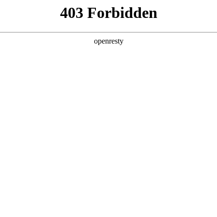
牌天地
z6mg人生就是博汽车部分新能源汽车售后服务
博汽车股份有限公司（以下简称“z6mg人生就是博公司”）开发的新能源插电式混合动力多用
程混合动力多用途乘用车，在其示范运行及销售期间，我公司将按照新能源汽
、纯电动多用途乘用车、插电式增程混合动力多用途乘用车的产品特性对其进
：
设计开发、外协件的采购、生产制造各过程均严格按照IATF 16949:2016的标
机制和系统持续的质量改进，确保每个工序处在质量受控的状态，确保所有产品出
全新一代 瑞虎9
瑞虎9X
车客户能及时享受汽车日常保养及维修服务，我公司承诺在新能源汽车销售区域建立对应